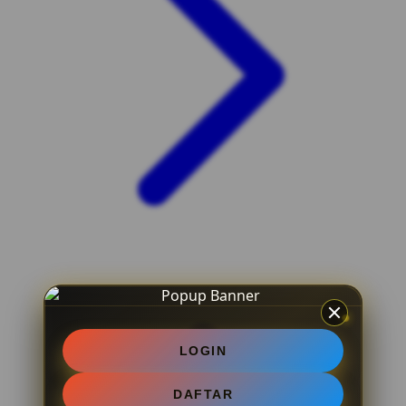
X
Xootz
Y
Yamatoya
Z
Zaxy
Zoggs
0-9
4Moms
59S
LOGIN
DAFTAR