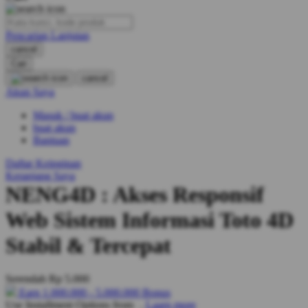
O
Pencarian Lanjutan
Oh Ma Grain
cancel
Okiedog
Cari
cancel
P
Akun Saya
Masuk / buat akun
Peachy
buat akun
Phil & Ted's
Bantuan
Philips Avent
Daftar Keinginan
Keranjang Saya
Pigeon
NENG4D : Akses Responsif
Playgro
Web Sistem Informasi Toto 4D
Poled Global
Stabil & Tercepat
Ponycycle
Serendah
Rp 5.000
Puma
Earn
1.000.000
-
5.000.000
Bonus
Pureats
Use Installment Options from
.
Laarn more