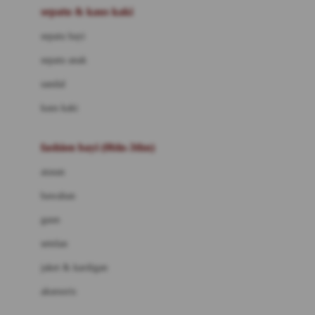
Beauty Barn
sepatu & kaus kaki
Bio Oil
sepatu bayi
Biolane
sepatu anak
Bite Fighters
sandal
Bizzi Growin
kaus kaki
Blackmores
fashion bayi (0bln-3thn)
Blooming Marvellous
atasan
Bonnels
bawahan
Bravado
gaun
Bruder
setelan
Brush Baby
jaket & kardigan
Buds Organics
aksesoris
Bugaboo