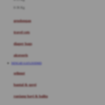
Felt So Sweet
0-36 Kg
Fisher Price
Flipper
gendongan
Friends Of Sally
travel cots
G
diaper bags
Gb
Geko
aksesoris
Graco
NENG4D AAFLOODMD
Gund
selimut
H
bantal & sprei
Habbie
Haenim
ranjang bayi & balita
Happy Horse