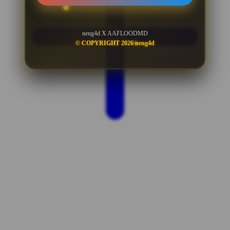
neng4d X AAFLOODMD
© COPYRIGHT 2026 neng4d