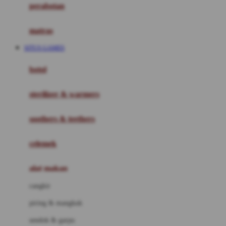
perabotan
Happy Tummy
Hauck
matras
Havaianas
SITUS GAMES
Hegen
botol
Hot Wheels
sterilizer & warmers
Hybrid
soothers & teethers
I
Inlacta DHA
celemek
Interlac
alat makan
Ivenet
cangkir
J
piring & mangkuk
Jack N Jill
sendok & garpu