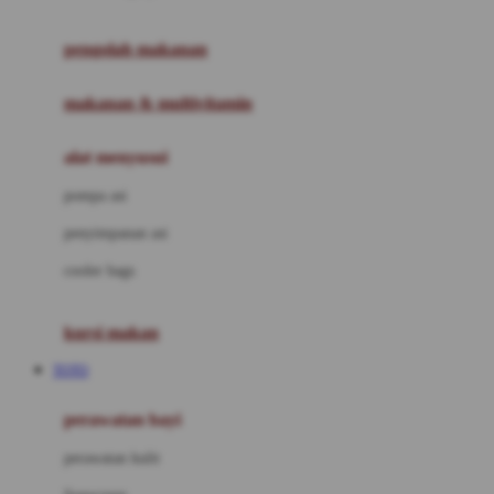
Joie
pengolah makanan
Joolz
Jujube
makanan & multivitamin
K
alat menyusui
Kiddycuts
pompa asi
Kumon
penyimpanan asi
L
cooler bags
Leapfrog
kursi makan
Leclerc
TOTO
Lee Vierra
Lillebaby
perawatan bayi
Little Bird Told Me
perawatan kulit
Little Miss Janis