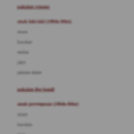
Buggygear
pakaian renang
Bumkins
anak laki-laki (18bln-8thn)
C
atasan
Cetaphil
bawahan
Chicco
setelan
Childlife
jaket
Clevamama
pakaian dalam
Cocolatte
Cottonseeds
pakaian ibu hamil
Cozy N Safe
anak perempuan (18bln-8thn)
Crane
atasan
Cybex
bawahan
D