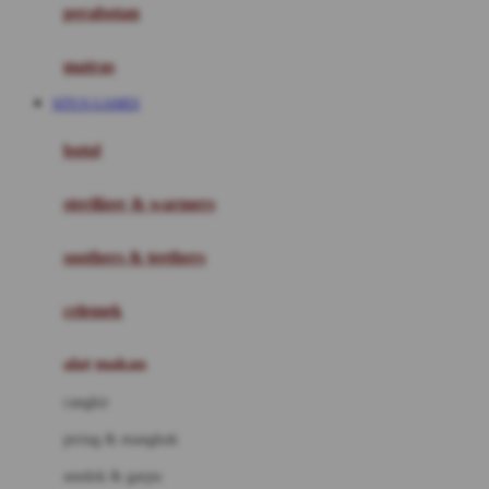
perabotan
Happy Tummy
Hauck
matras
Havaianas
SITUS GAMES
Hegen
botol
Hot Wheels
sterilizer & warmers
Hybrid
soothers & teethers
I
Inlacta DHA
celemek
Interlac
alat makan
Ivenet
cangkir
J
piring & mangkuk
Jack N Jill
sendok & garpu