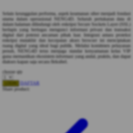
Squishmallows
Selain keunggulan performa, aspek keamanan siber menjadi fondasi
Starbooks
utama dalam operasional NENG4D. Seluruh pertukaran data di
dalam halaman dilindungi oleh enkripsi Secure Sockets Layer (SSL)
Stick-O
berlapis yang bertugas mengunci informasi privasi dan transaksi
digital dari potensi ancaman pihak luar. Integrasi antara proteksi
Stokke
enkripsi mutakhir dan kecepatan akses browser ini menciptakan
ruang digital yang ideal bagi publik. Melalui komitmen pelayanan
Sudocrem
penuh, NENG4D terus menjaga standar kenyamanan kelas VIP
guna memastikan ekosistem informasi yang andal, praktis, dan dapat
Sumimo
diakses kapan saja secara fleksibel.
Sunnylife
choose qty
Sun-Staches
DAFTAR
LOGIN
Swimava
Share product:
T
Tommee Tippee
Trunki
Tutti Bambini