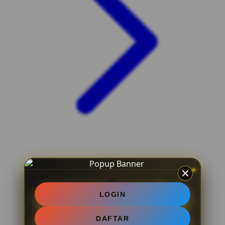
X
Xootz
Y
Yamatoya
Z
Zaxy
Zoggs
0-9
4Moms
59S
LOGIN
DAFTAR