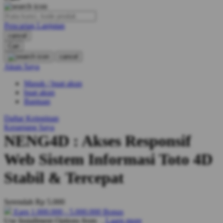
O
Pencarian Lanjutan
Oh Ma Grain
cancel
Okiedog
Cari
cancel
P
Akun Saya
Masuk / buat akun
Peachy
buat akun
Phil & Ted's
Bantuan
Philips Avent
Daftar Keinginan
Keranjang Saya
Pigeon
NENG4D : Akses Responsif
Playgro
Web Sistem Informasi Toto 4D
Poled Global
Stabil & Tercepat
Ponycycle
Serendah
Rp 5.000
Puma
Earn
1.000.000
-
5.000.000
Bonus
Pureats
Use Installment Options from
.
Laarn more